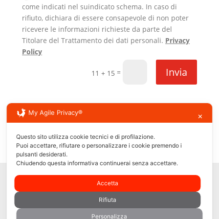
come indicati nel suindicato schema. In caso di
rifiuto, dichiara di essere consapevole di non poter
ricevere le informazioni richieste da parte del
Titolare del Trattamento dei dati personali.
Privacy
Policy
Invia
=
11 + 15
Per informazioni commerciali:
My Agile Privacy®
✕
Tel.
+390376894011
Cell. +
393484032390
Questo sito utilizza cookie tecnici e di profilazione.
Email info@railconsult.it
Puoi accettare, rifiutare o personalizzare i cookie premendo i
pulsanti desiderati.
Chiudendo questa informativa continuerai senza accettare.
RAILCONSULT s.r.l.
Accetta
Via Isabella D’Este 21/c
46100 Mantova – ITALY
Rifiuta
Rea
212696 –
P.iva 01966350207
Personalizza